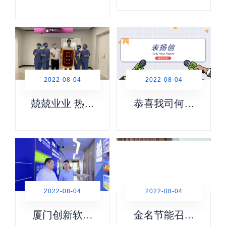
贺厦门金名节
召开战略合作
能科技荣获
启动会、产品
2021年度“优秀
说明会
节能服务企
业”称号
2022-08-04
2022-08-04
兢兢业业 热情
恭喜我司何叶
服务——我司
同志收到福建
福建省妇产医
商学院后勤管
院运维项目服
理处表扬信
务团队荣获锦
旗
2022-08-04
2022-08-04
厦门创新软件
金名节能召开