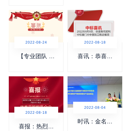
能科技荣获
校企合作座谈
2022年福建
会
省“专精特新”企
业
2022-08-18
2022-08-24
喜讯：恭喜我
【专业团队 真
司顺利中标厦
诚服务】金名
门市中医院工
节能再获锦
程运维项目
旗：技术引领
市场 服务感动
客户
2022-08-04
2022-08-18
时讯：金名节
喜报：热烈祝
能·五赫兹医疗