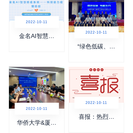
2022-10-11
2022-10-11
金名AI智慧防
疫系统——科
“绿色低碳、节
技助力疫情防
能先行-双碳背
控
景下建筑节能
技术”研讨会圆
满落幕！
2022-10-11
2022-10-11
喜报：热烈祝
华侨大学&厦门
贺厦门金名节
金名节能科技