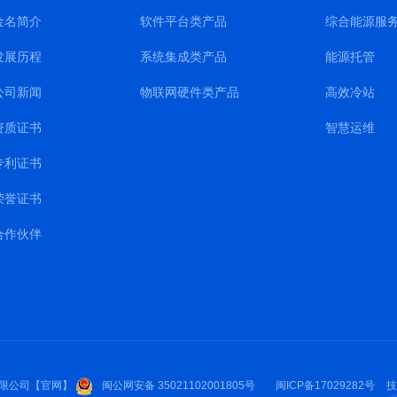
金名简介
软件平台类产品
综合能源服
发展历程
系统集成类产品
能源托管
公司新闻
物联网硬件类产品
高效冷站
资质证书
智慧运维
专利证书
荣誉证书
合作伙伴
限公司【官网】
闽公网安备 35021102001805号
闽ICP备17029282号
技