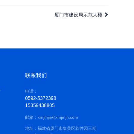
厦门市建设局示范大楼
联系我们
务
电话：
0592-5372398
15359438805
邮箱：
xmjmjn@xmjmjn.com
地址：福建省厦门市集美区软件园三期