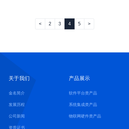
建医科大学附
建医科大学附
属第一医院滨
属第一医院滨
海院区后勤保
海院区空调维
<
2
3
4
5
>
障服务项目
保项目
关于我们
产品展示
金名简介
软件平台类产品
发展历程
系统集成类产品
公司新闻
物联网硬件类产品
资质证书