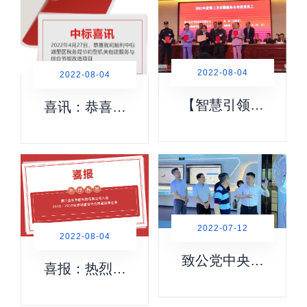
行莅临我司考
揭牌成立
察调研
2022-08-04
2022-08-04
【智慧引领未
喜讯：恭喜我
来】金名节能
司顺利中标湖
助力医院智慧
里区税务局节
化机电运维，
约型机关创建
获福建协和医
服务与综合节
院认可!
能改造项目
2022-07-12
2022-08-04
致公党中央委
喜报：热烈祝
员、致公党福
贺厦门金名节
建省委副主委