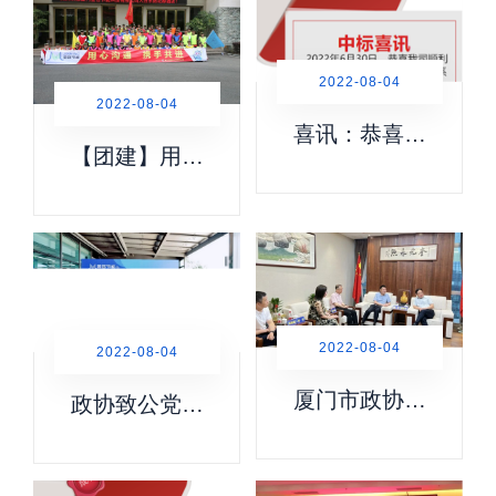
2022-08-04
2022-08-04
喜讯：恭喜我
【团建】用心
司顺利中标集
沟通，携手共
美大学空气源
进
热泵热水系统
的保养维护项
目
2022-08-04
2022-08-04
厦门市政协党
政协致公党界
组副书记、副
别委员联络站
主席 黄国彬一
生态环保分站