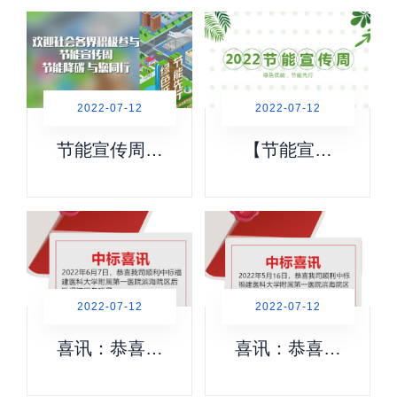
能科技有限公
徐平东一行莅
司入选2018－
临我司考察调
2019年度福建
研
省守合同重信
用企业
2022-07-12
2022-07-12
节能宣传周活
【节能宣传
动圆满结束！
周】绿色低
碳，节能先行
2022-07-12
2022-07-12
喜讯：恭喜我
喜讯：恭喜我
司顺利中标福
司顺利中标福